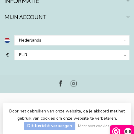
INFORMATIE
MIJN ACCOUNT
€
Door het gebruiken van onze website, ga je akkoord met het
gebruik van cookies om onze website te verbeteren.
© Copyright 2026 Piraten en Prinsessen
- Powered by
Lightspeed
-
Dit bericht verbergen
Lightspeed design
by
Dyvelopment
Meer over cookies »
9,6