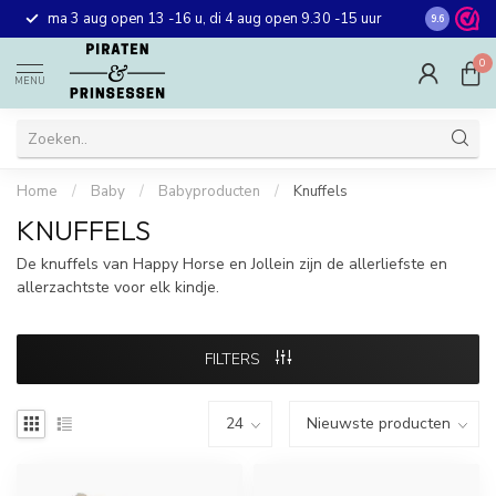
Gratis ver
ma 3 aug open 13 -16 u, di 4 aug open 9.30 -15 uur
9.6
winkel in 
0
MENU
Home
/
Baby
/
Babyproducten
/
Knuffels
KNUFFELS
De knuffels van Happy Horse en Jollein zijn de allerliefste en
allerzachtste voor elk kindje.
FILTERS