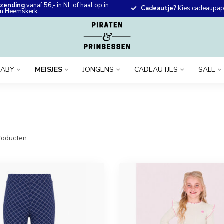
rzending
vanaf 56,- in NL of haal op in
Cadeautje?
Kies cadeaupapi
 in Heemskerk
BABY
MEISJES
JONGENS
CADEAUTJES
SALE
roducten