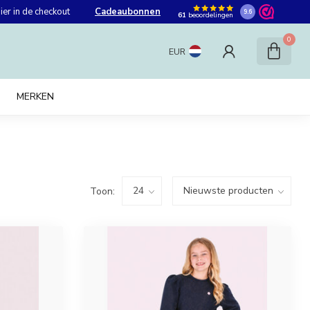
er in de checkout
Cadeaubonnen
9.6
61
beoordelingen
0
EUR
MERKEN
Toon: