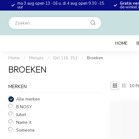
ma 3 aug open 13 -16 u, di 4 aug open 9.30 -15
Gratis ve
en
uur
de winkel
HOME
Home
/
Meisjes
/
Girl 116-152
/
Broeken
BROEKEN
10
P
MERKEN
Alle merken
B.NOSY
Jubel
Name it
Someone