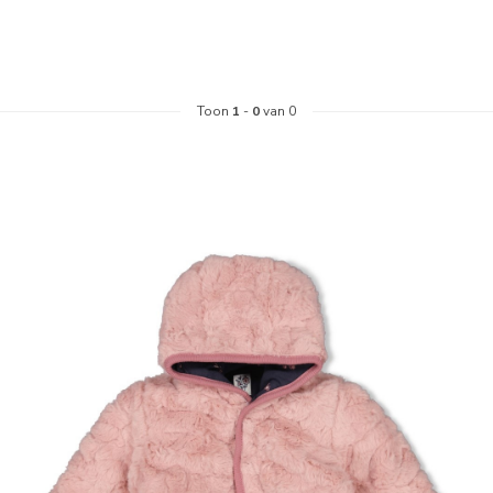
Toon
1
-
0
van 0