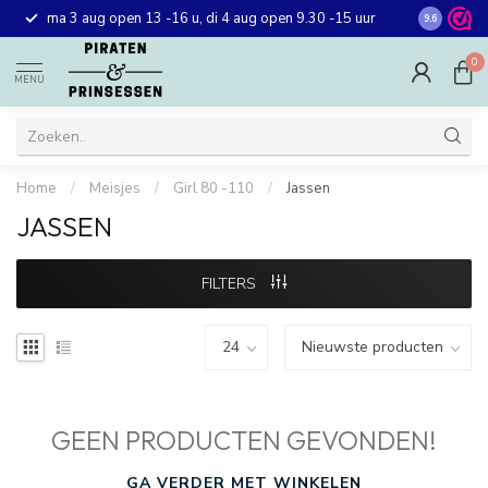
Gratis ver
ma 3 aug open 13 -16 u, di 4 aug open 9.30 -15 uur
9.6
winkel in 
0
MENU
Home
/
Meisjes
/
Girl 80 -110
/
Jassen
JASSEN
FILTERS
GEEN PRODUCTEN GEVONDEN!
GA VERDER MET WINKELEN