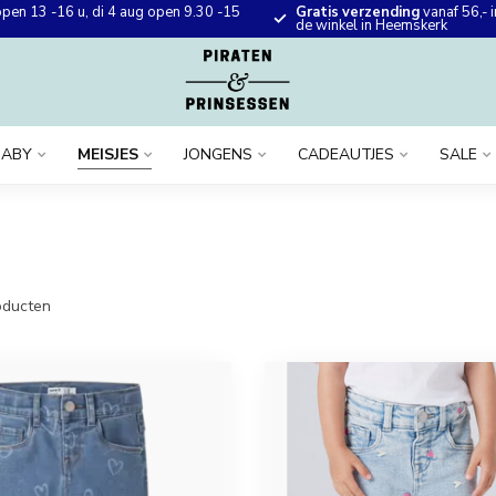
pen 13 -16 u, di 4 aug open 9.30 -15
Gratis verzending
vanaf 56,- i
de winkel in Heemskerk
BABY
MEISJES
JONGENS
CADEAUTJES
SALE
ducten