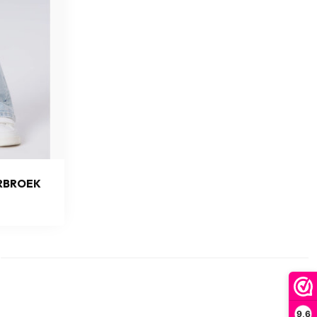
ERBROEK
9,6