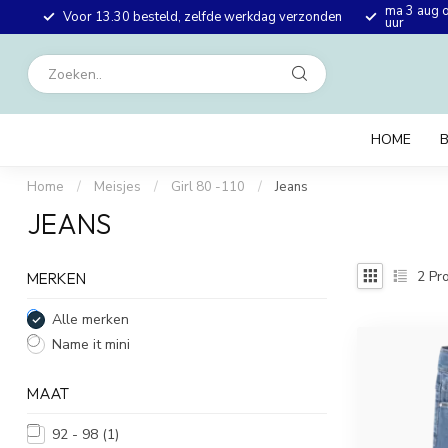
ma 3 aug o
Voor 13.30 besteld, zelfde werkdag verzonden
uur
HOME
Home
/
Meisjes
/
Girl 80 -110
/
Jeans
JEANS
2
Pro
MERKEN
Alle merken
Name it mini
MAAT
92 - 98
(1)