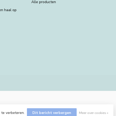
Alle producten
 en haal op
 te verbeteren.
Dit bericht verbergen
Meer over cookies »
Dyvelopment