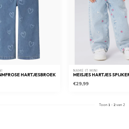
NI
NAME IT MINI
 NMFROSE HARTJESBROEK
MEISJES HARTJES SPIJK
€29,99
Toon
1
-
2
van 2