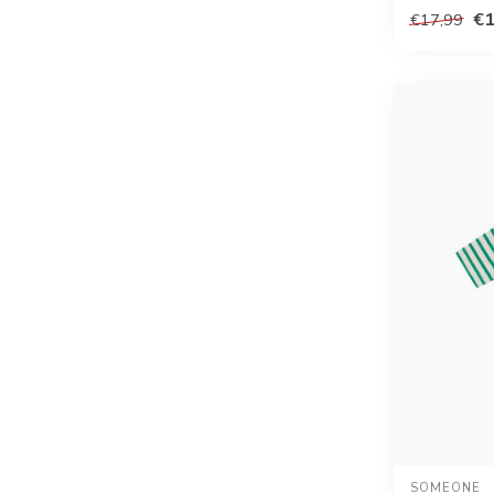
€1
€17,99
SOMEONE