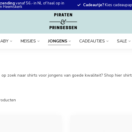
rzending
vanaf 56,- in NL of haal op in
Cadeautje?
Kies cadeaupapi
 in Heemskerk
BABY
MEISJES
JONGENS
CADEAUTJES
SALE
 op zoek naar shirts voor jongens van goede kwaliteit? Shop hier shirts
roducten