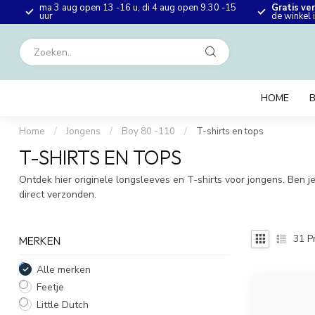
ma 3 aug open 13 -16 u, di 4 aug open 9.30 -15
Gratis ve
en
uur
de winkel
HOME
Home
/
Jongens
/
Boy 80 -110
/
T-shirts en tops
T-SHIRTS EN TOPS
Ontdek hier originele longsleeves en T-shirts voor jongens. Ben je
direct verzonden.
31
P
MERKEN
Alle merken
Feetje
Little Dutch