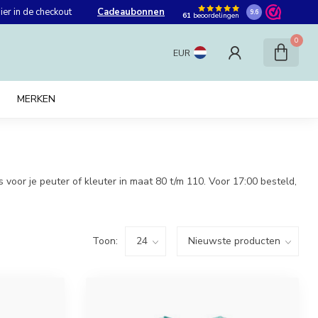
er in de checkout
Cadeaubonnen
9.6
61
beoordelingen
0
EUR
MERKEN
 voor je peuter of kleuter in maat 80 t/m 110. Voor 17:00 besteld,
Toon: