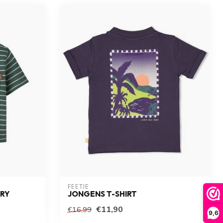
FEETJE
ARY
JONGENS T-SHIRT
€11,90
€16,99
9,6