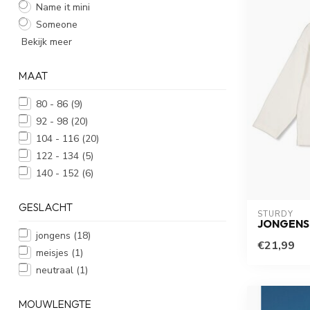
Name it mini
Someone
Bekijk meer
MAAT
80 - 86
(9)
92 - 98
(20)
104 - 116
(20)
122 - 134
(5)
140 - 152
(6)
GESLACHT
STURDY
JONGENS
jongens
(18)
€21,99
meisjes
(1)
neutraal
(1)
MOUWLENGTE