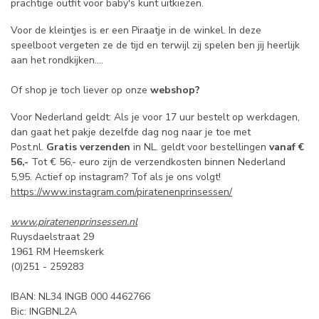
prachtige outfit voor baby's kunt uitkiezen.
Voor de kleintjes is er een Piraatje in de winkel. In deze
speelboot vergeten ze de tijd en terwijl zij spelen ben jij heerlijk
aan het rondkijken....
Of shop je toch liever op onze
webshop?
Voor Nederland geldt: Als je voor 17 uur bestelt op werkdagen,
dan gaat het pakje dezelfde dag nog naar je toe met
Post.nl.
Gratis verzenden
in NL. geldt voor bestellingen
vanaf
€
56,-
Tot € 56,- euro zijn de verzendkosten binnen Nederland
5,95. Actief op instagram? Tof als je ons volgt!
https://www.instagram.com/piratenenprinsessen/
w
ww.piratenenprinsessen.nl
Ruysdaelstraat 29
1961 RM Heemskerk
(0)251 - 259283
IBAN: NL34 INGB 000 4462766
Bic: INGBNL2A