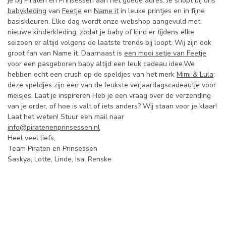
je bij Piraten en Prinsessen aan het goede adres. Je shopt bij ons
babykleding
van
Feetje
en
Name it
in leuke printjes en in fijne
basiskleuren. Elke dag wordt onze webshop aangevuld met
nieuwe kinderkleding, zodat je baby of kind er tijdens elke
seizoen er altijd volgens de laatste trends bij loopt. Wij zijn ook
groot fan van Name it. Daarnaast is
een mooi setje van Feetje
voor een pasgeboren baby altijd een leuk cadeau idee.We
hebben echt een crush op de speldjes van het merk
Mimi & Lula
:
deze speldjes zijn een van de leukste verjaardagscadeautje voor
meisjes. Laat je inspireren Heb je een vraag over de verzending
van je order, of hoe is valt of iets anders? Wij staan voor je klaar!
Laat het weten! Stuur een mail naar
info@piratenenprinsessen.nl
Heel veel liefs,
Team Piraten en Prinsessen
Saskya, Lotte, Linde, Isa, Renske