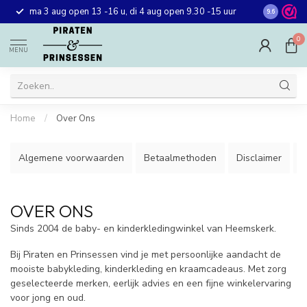
Gratis ver
ma 3 aug open 13 -16 u, di 4 aug open 9.30 -15 uur
9.6
winkel in 
0
MENU
Home
/
Over Ons
Algemene voorwaarden
Betaalmethoden
Disclaimer
G
OVER ONS
Sinds 2004 de baby- en kinderkledingwinkel van Heemskerk.
Bij Piraten en Prinsessen vind je met persoonlijke aandacht de
mooiste babykleding, kinderkleding en kraamcadeaus. Met zorg
geselecteerde merken, eerlijk advies en een fijne winkelervaring
voor jong en oud.