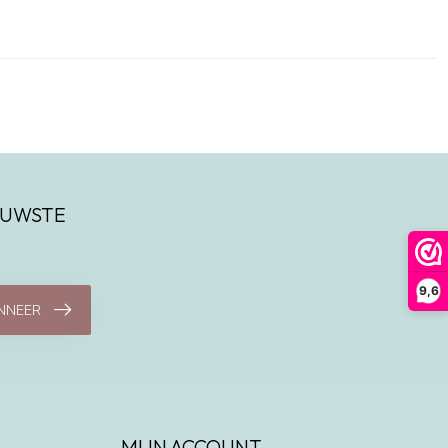
IEUWSTE
9,6
NNEER
MIJN ACCOUNT