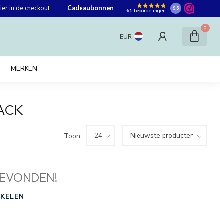
er in de checkout
Cadeaubonnen
9.6
61
beoordelingen
0
EUR
MERKEN
ACK
Toon:
EVONDEN!
KELEN