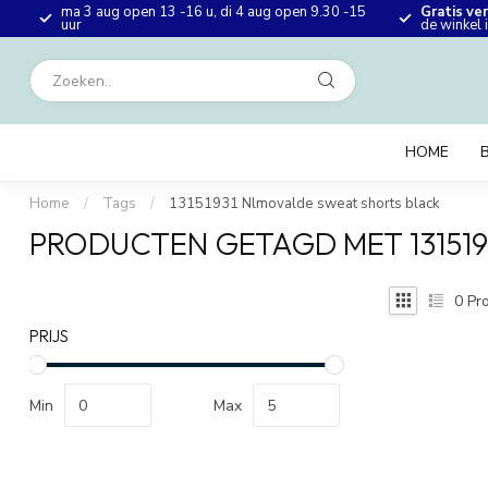
ma 3 aug open 13 -16 u, di 4 aug open 9.30 -15
Gratis ve
en
uur
de winkel
HOME
Home
/
Tags
/
13151931 Nlmovalde sweat shorts black
PRODUCTEN GETAGD MET 13151
0
Pro
PRIJS
Min
Max