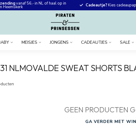
rzending
vanaf 56,- in NL of haal op in
Cadeautje?
Kies cadeaupapi
 in Heemskerk
BABY
MEISJES
JONGENS
CADEAUTJES
SALE
931 NLMOVALDE SWEAT SHORTS BL
ducten
GEEN PRODUCTEN G
GA VERDER MET WIN