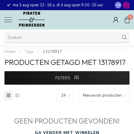
Gratis ver
ma 3 aug open 13 -16 u, di 4 aug open 9.30 -15 uur
9.6
winkel in 
0
MENU
Home
/
Tags
/
13178917
PRODUCTEN GETAGD MET 13178917
FILTERS
GEEN PRODUCTEN GEVONDEN!
GA VERDER MET WINKELEN