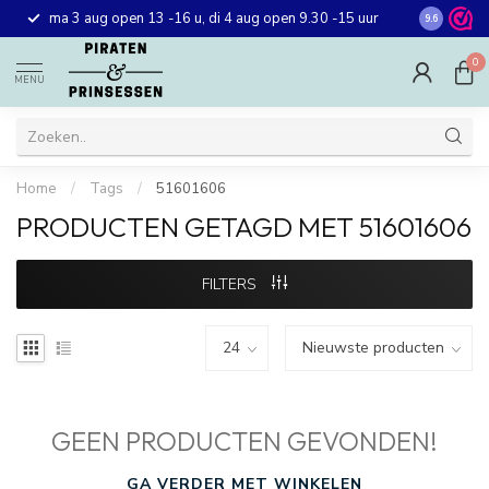
Gratis ver
ma 3 aug open 13 -16 u, di 4 aug open 9.30 -15 uur
9.6
winkel in 
0
MENU
Home
/
Tags
/
51601606
PRODUCTEN GETAGD MET 51601606
FILTERS
GEEN PRODUCTEN GEVONDEN!
GA VERDER MET WINKELEN