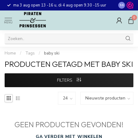
Gratis ver
ma 3 aug open 13 -16 u, di 4 aug open 9.30 -15 uur
9.6
winkel in 
0
MENU
Home
/
Tags
/
baby ski
PRODUCTEN GETAGD MET BABY SKI
FILTERS
GEEN PRODUCTEN GEVONDEN!
GA VERDER MET WINKELEN