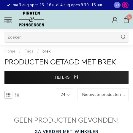
Gratis ver
ma 3 aug open 13 -16 u, di 4 aug open 9.30 -15 uur
9.6
winkel in 
0
MENU
Home
/
Tags
/
brek
PRODUCTEN GETAGD MET BREK
FILTERS
GEEN PRODUCTEN GEVONDEN!
GA VERDER MET WINKELEN