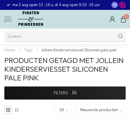
Gratis ver
ma 3 aug open 13 -16 u, di 4 aug open 9.30 -15 uur
9.6
winkel in 
0
MENU
Home
/
Tags
/
Jollein Kinderserviesset Siliconen pale pink
PRODUCTEN GETAGD MET JOLLEIN
KINDERSERVIESSET SILICONEN
PALE PINK
FILTERS