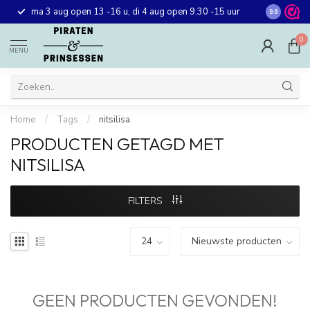
Gratis ver
ma 3 aug open 13 -16 u, di 4 aug open 9.30 -15 uur
9.6
winkel in 
0
MENU
Home
/
Tags
/
nitsilisa
PRODUCTEN GETAGD MET
NITSILISA
FILTERS
GEEN PRODUCTEN GEVONDEN!