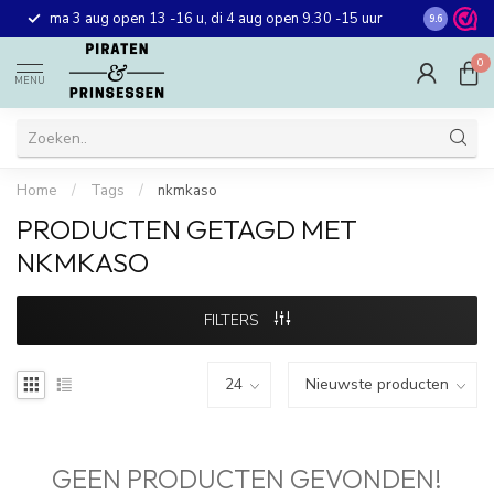
Gratis ver
ma 3 aug open 13 -16 u, di 4 aug open 9.30 -15 uur
9.6
winkel in 
0
MENU
Home
/
Tags
/
nkmkaso
PRODUCTEN GETAGD MET
NKMKASO
FILTERS
GEEN PRODUCTEN GEVONDEN!