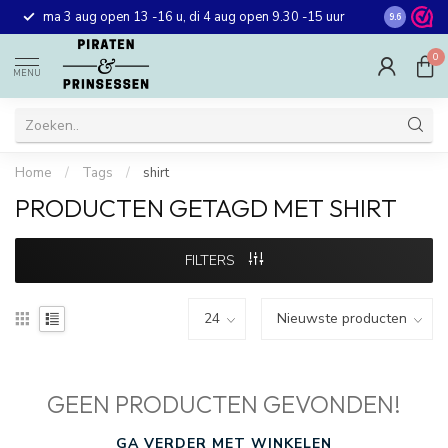
Gratis ver
ma 3 aug open 13 -16 u, di 4 aug open 9.30 -15 uur
9.6
winkel in 
0
MENU
Home
/
Tags
/
shirt
PRODUCTEN GETAGD MET SHIRT
FILTERS
GEEN PRODUCTEN GEVONDEN!
GA VERDER MET WINKELEN