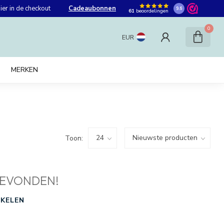
er in de checkout
Cadeaubonnen
9.6
61
beoordelingen
0
EUR
MERKEN
Toon:
EVONDEN!
KELEN