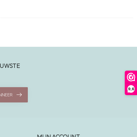
IEUWSTE
9,6
NNEER
MIJN ACCOUNT