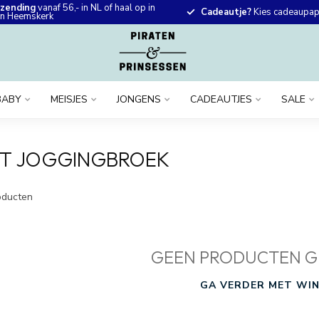
rzending
vanaf 56,- in NL of haal op in
Cadeautje?
Kies cadeaupapi
 in Heemskerk
BABY
MEISJES
JONGENS
CADEAUTJES
SALE
HT JOGGINGBROEK
ducten
GEEN PRODUCTEN G
GA VERDER MET WIN