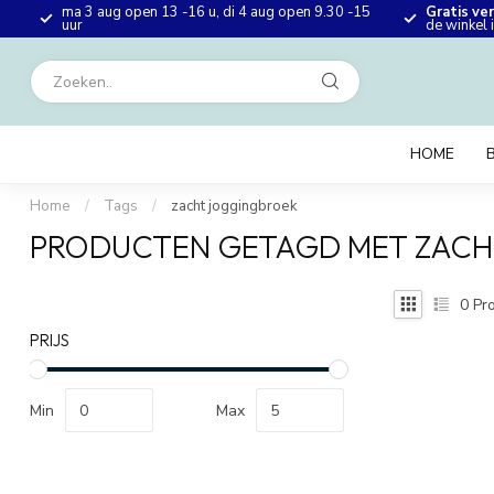
ma 3 aug open 13 -16 u, di 4 aug open 9.30 -15
Gratis ve
en
uur
de winkel
HOME
Home
/
Tags
/
zacht joggingbroek
PRODUCTEN GETAGD MET ZAC
0
Pro
PRIJS
Min
Max