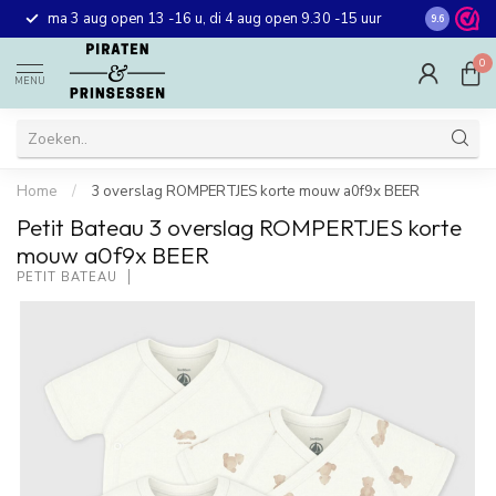
Gratis ver
ma 3 aug open 13 -16 u, di 4 aug open 9.30 -15 uur
9.6
winkel in 
0
MENU
Home
/
3 overslag ROMPERTJES korte mouw a0f9x BEER
Petit Bateau 3 overslag ROMPERTJES korte
mouw a0f9x BEER
PETIT BATEAU