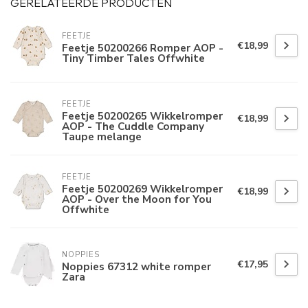
GERELATEERDE PRODUCTEN
FEETJE
€18,99
Feetje 50200266 Romper AOP -
Tiny Timber Tales Offwhite
FEETJE
Feetje 50200265 Wikkelromper
€18,99
AOP - The Cuddle Company
Taupe melange
FEETJE
Feetje 50200269 Wikkelromper
€18,99
AOP - Over the Moon for You
Offwhite
NOPPIES
€17,95
Noppies 67312 white romper
Zara