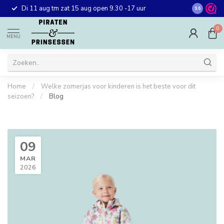
Gratis ver
Di 11 aug tm zat 15 aug open 9.30 -17 uur
9.6
winkel in 
0
MENU
Home
/
Welke zomerjas voor kinderen is het beste voor dit
seizoen?
/
Blog
09
MAR
2026