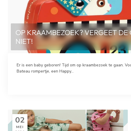
OP KRAAMBEZOEK? VERGEET DE 
NIET!
Er is een baby geboren! Tijd om op kraambezoek te gaan. Voor 
Bateau rompertje, een Happy...
02
MEI