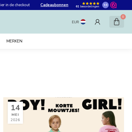
er in de checkout
Cadeaubonnen
9.6
61
beoordelingen
0
EUR
MERKEN
14
MEI
2026