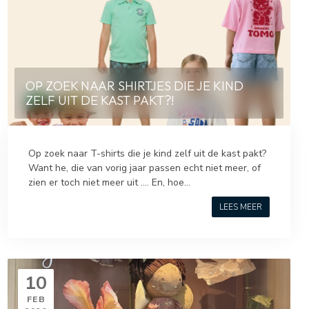
OP ZOEK NAAR SHIRTJES DIE JE KIND
ZELF UIT DE KAST PAKT?!
Op zoek naar T-shirts die je kind zelf uit de kast pakt?
Want he, die van vorig jaar passen echt niet meer, of
zien er toch niet meer uit .... En, hoe...
LEES MEER
10
FEB