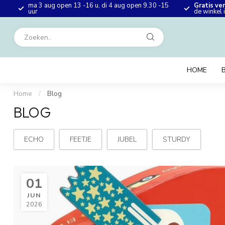
ma 3 aug open 13 -16 u, di 4 aug open 9.30 -15
Gratis ve
en
uur
de winkel
HOME
Home
/
Blog
BLOG
ECHO
FEETJE
JUBEL
STURDY
01
JUN
2026