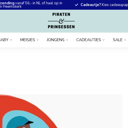
rzending
vanaf 56,- in NL of haal op in
Cadeautje?
Kies cadeaupapi
 in Heemskerk
BABY
MEISJES
JONGENS
CADEAUTJES
SALE