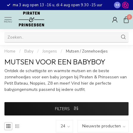
Gratis ver
ma 3 aug open 13 -16 u, di 4 aug open 9.30 -15 uur
9.6
winkel in 
0
MENU
Home
/
Baby
/
Jongens
/
Mutsen / Zonnehoedjes
MUTSEN VOOR EEN BABYBOY
Ontdek de schattigste en warmste mutsen en de beste
zonnehoedjes voor een baby jongen bij Piraten & Prinsessen van
Petit Bateau, Noppies, Z8 en meer! Vind hier de perfecte
babyjongensmuts passend bij iedere outfit.
FILTERS