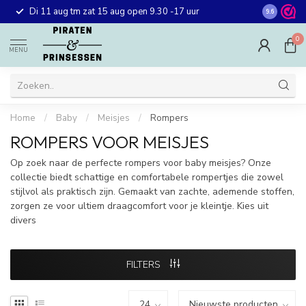
Gratis ver
Di 11 aug tm zat 15 aug open 9.30 -17 uur
9.6
winkel in 
0
MENU
Home
/
Baby
/
Meisjes
/
Rompers
ROMPERS VOOR MEISJES
Op zoek naar de perfecte rompers voor baby meisjes? Onze
collectie biedt schattige en comfortabele rompertjes die zowel
stijlvol als praktisch zijn. Gemaakt van zachte, ademende stoffen,
zorgen ze voor ultiem draagcomfort voor je kleintje. Kies uit
divers
FILTERS