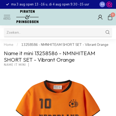
Gratis ver
ma 3 aug open 13 -16 u, di 4 aug open 9.30 -15 uur
9.6
winkel in 
0
MENU
Home
/
13258586 - NMNHITEAM SHORT SET - Vibrant Orange
Name it mini 13258586 - NMNHITEAM
SHORT SET - Vibrant Orange
NAME IT MINI