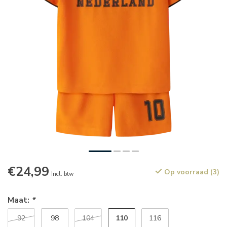
€24,99
Op voorraad (3)
Incl. btw
Maat:
*
110
92
98
104
116