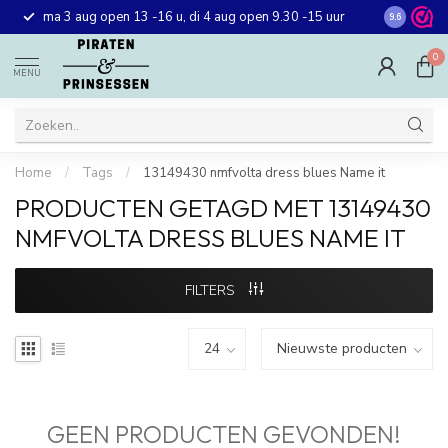
Gratis ver
ma 3 aug open 13 -16 u, di 4 aug open 9.30 -15 uur
9.6
winkel in 
0
MENU
Home
/
Tags
/
13149430 nmfvolta dress blues Name it
PRODUCTEN GETAGD MET 13149430
NMFVOLTA DRESS BLUES NAME IT
FILTERS
GEEN PRODUCTEN GEVONDEN!