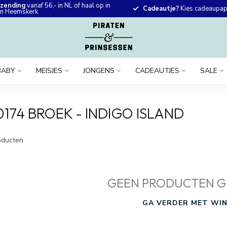
rzending
vanaf 56,- in NL of haal op in
Cadeautje?
Kies cadeaupapi
 in Heemskerk
BABY
MEISJES
JONGENS
CADEAUTJES
SALE
74 BROEK - INDIGO ISLAND
ducten
GEEN PRODUCTEN G
GA VERDER MET WIN