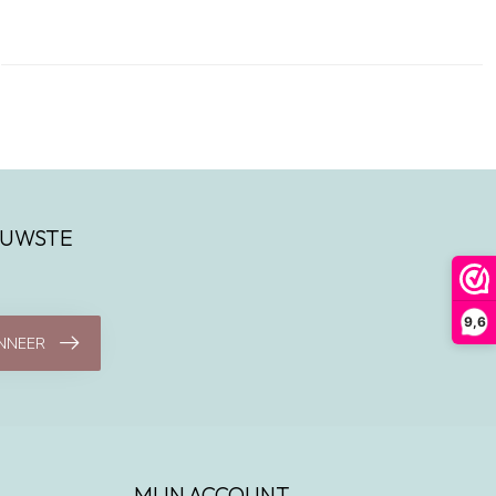
IEUWSTE
9,6
NNEER
MIJN ACCOUNT