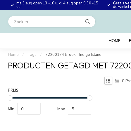
ma 3 aug open 13 -16 u, di 4 aug open 9.30 -15
Gratis ve
en
uur
de winkel
HOME
Home
/
Tags
/
72200174 Broek - Indigo Island
PRODUCTEN GETAGD MET 722001
0
Pro
PRIJS
Min
Max