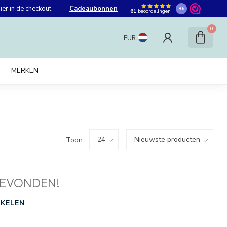
er in de checkout
Cadeaubonnen
9.6
61
beoordelingen
0
EUR
MERKEN
Toon:
EVONDEN!
KELEN