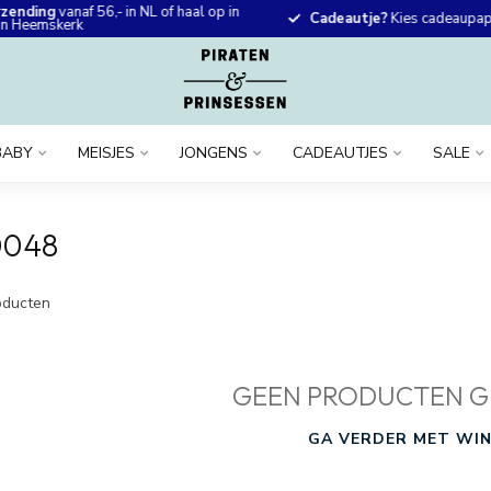
rzending
vanaf 56,- in NL of haal op in
Cadeautje?
Kies cadeaupapi
 in Heemskerk
BABY
MEISJES
JONGENS
CADEAUTJES
SALE
0048
ducten
GEEN PRODUCTEN G
GA VERDER MET WIN