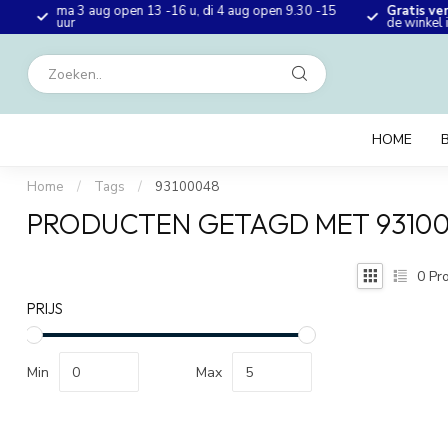
ma 3 aug open 13 -16 u, di 4 aug open 9.30 -15
Gratis ve
en
uur
de winkel
HOME
Home
/
Tags
/
93100048
PRODUCTEN GETAGD MET 9310
0
Pro
PRIJS
Min
Max