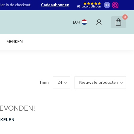
er in de checkout
Cadeaubonnen
9.6
61
beoordelingen
0
EUR
MERKEN
Toon:
EVONDEN!
KELEN