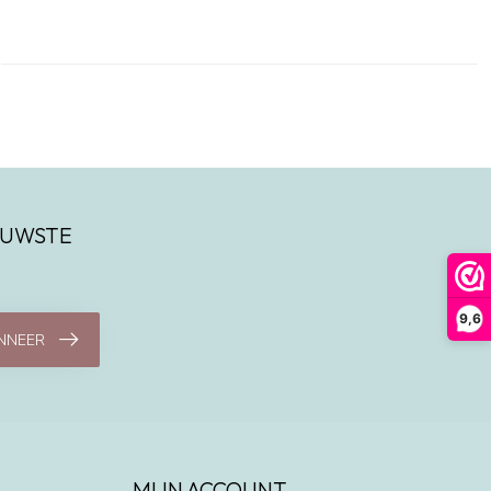
IEUWSTE
9,6
NNEER
MIJN ACCOUNT