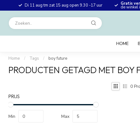
Gratis ve
en
Di 11 aug tm zat 15 aug open 9.30 -17 uur
de winkel
HOME
Home
/
Tags
/
boy future
PRODUCTEN GETAGD MET BOY 
0
Pro
PRIJS
Min
Max