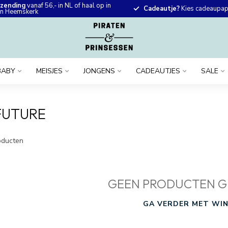
rzending
vanaf 56,- in NL of haal op in
Cadeautje?
Kies cadeaupapi
 in Heemskerk
BABY
MEISJES
JONGENS
CADEAUTJES
SALE
FUTURE
ducten
GEEN PRODUCTEN G
GA VERDER MET WIN