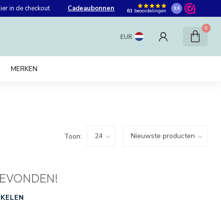
er in de checkout
Cadeaubonnen
9.6
61
beoordelingen
0
EUR
MERKEN
Toon:
EVONDEN!
KELEN