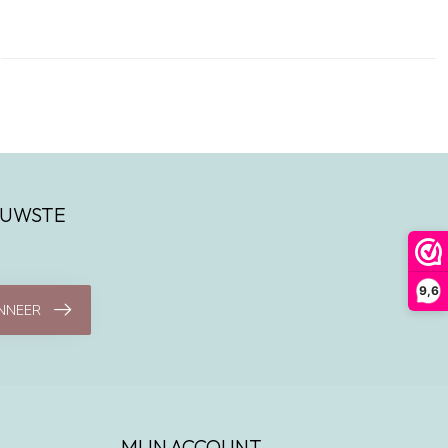
IEUWSTE
9,6
NNEER
MIJN ACCOUNT