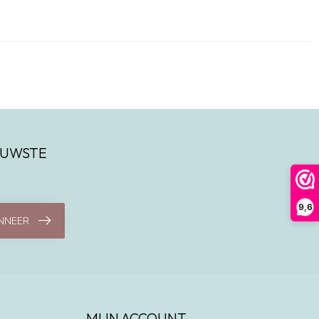
IEUWSTE
9,6
NNEER
MIJN ACCOUNT