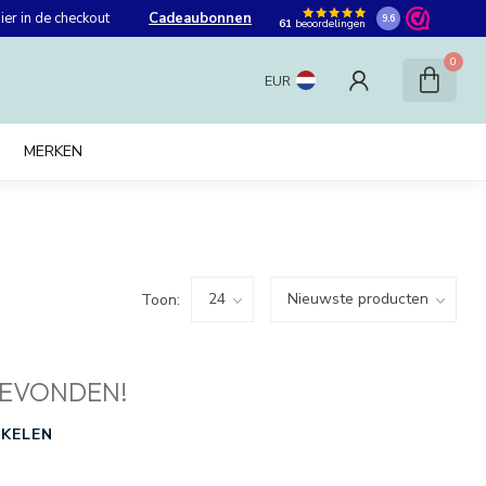
er in de checkout
Cadeaubonnen
9.6
61
beoordelingen
0
EUR
MERKEN
Toon:
EVONDEN!
KELEN