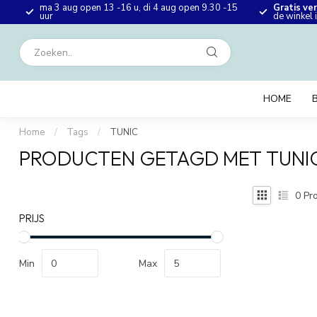
ma 3 aug open 13 -16 u, di 4 aug open 9.30 -15
Gratis ve
en
uur
de winkel
HOME
Home
/
Tags
/
TUNIC
PRODUCTEN GETAGD MET TUNI
0
Pro
PRIJS
Min
Max