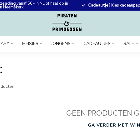
rzending
vanaf 56,- in NL of haal op in
Cadeautje?
Kies cadeaupapi
 in Heemskerk
BABY
MEISJES
JONGENS
CADEAUTJES
SALE
C
ducten
GEEN PRODUCTEN G
GA VERDER MET WIN