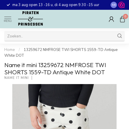
Gratis ver
ma 3 aug open 13 -16 u, di 4 aug open 9.30 -15 uur
9.6
winkel in 
0
MENU
Home
/
13259672 NMFROSE TWI SHORTS 1559-TD Antique
White DOT
Name it mini 13259672 NMFROSE TWI
SHORTS 1559-TD Antique White DOT
NAME IT MINI