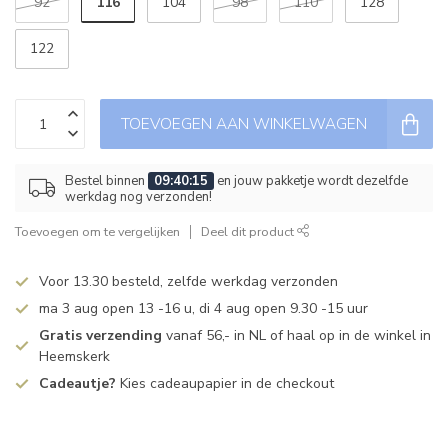
116
92
104
98
110
128
122
TOEVOEGEN AAN WINKELWAGEN
Bestel binnen
09:40:15
en jouw pakketje wordt dezelfde
werkdag nog verzonden!
Toevoegen om te vergelijken
Deel dit product
Voor 13.30 besteld, zelfde werkdag verzonden
ma 3 aug open 13 -16 u, di 4 aug open 9.30 -15 uur
Gratis verzending
vanaf 56,- in NL of haal op in de winkel in
Heemskerk
Cadeautje?
Kies cadeaupapier in de checkout