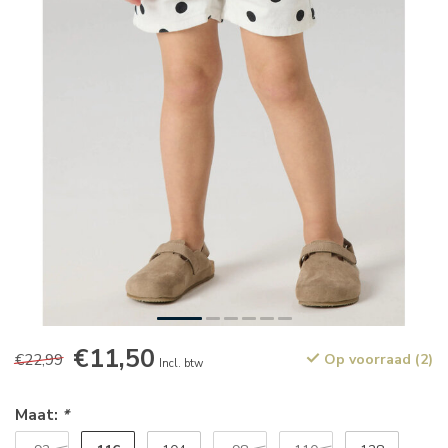
€11,50
€22,99
Op voorraad (2)
Incl. btw
Maat:
*