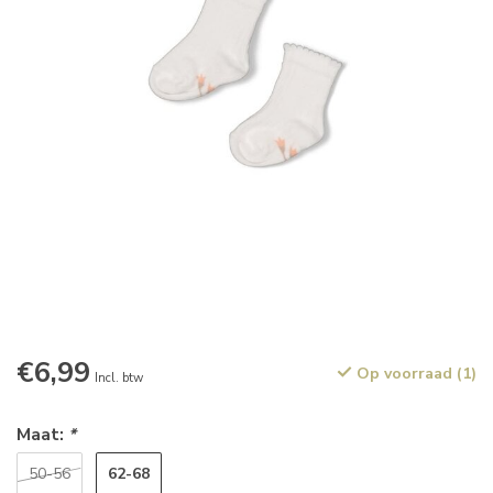
€6,99
Op voorraad (1)
Incl. btw
Maat:
*
62-68
50-56