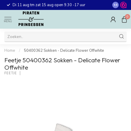
Gratis ver
Di 11 aug tm zat 15 aug open 9.30 -17 uur
9.6
winkel in 
0
MENU
Home
/
50400362 Sokken - Delicate Flower Offwhite
Feetje 50400362 Sokken - Delicate Flower
Offwhite
FEETJE