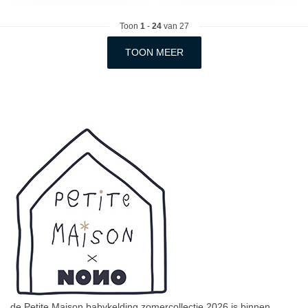
Toon
1
-
24
van 27
TOON MEER
de Petite Maison babykelding zomercollectie 2026 is binnen,