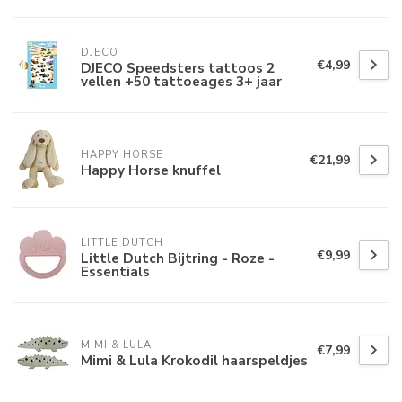
DJECO
€4,99
DJECO Speedsters tattoos 2
vellen +50 tattoeages 3+ jaar
HAPPY HORSE
€21,99
Happy Horse knuffel
LITTLE DUTCH
€9,99
Little Dutch Bijtring - Roze -
Essentials
MIMI & LULA
€7,99
Mimi & Lula Krokodil haarspeldjes