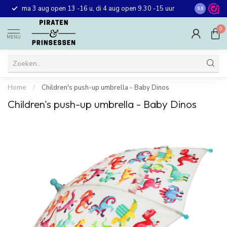
Gratis ver
ma 3 aug open 13 -16 u, di 4 aug open 9.30 -15 uur
9.6
winkel in 
0
MENU
Home
/
Children's push-up umbrella - Baby Dinos
Children's push-up umbrella - Baby Dinos