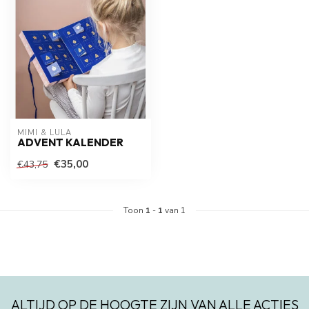
MIMI & LULA
ADVENT KALENDER
€35,00
€43,75
Toon
1
-
1
van 1
ALTIJD OP DE HOOGTE ZIJN VAN ALLE ACTIES