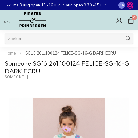
Gratis ver
ma 3 aug open 13 -16 u, di 4 aug open 9.30 -15 uur
9.6
winkel in 
0
MENU
Home
/
SG16.261.100124 FELICE-SG-16-G DARK ECRU
Someone SG16.261.100124 FELICE-SG-16-G
DARK ECRU
SOMEONE