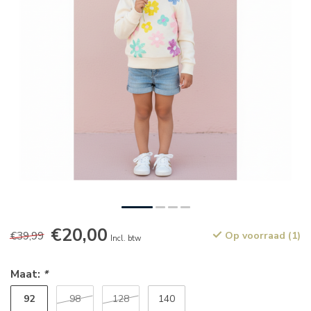
€20,00
€39,99
Op voorraad (1)
Incl. btw
Maat:
*
92
98
128
140