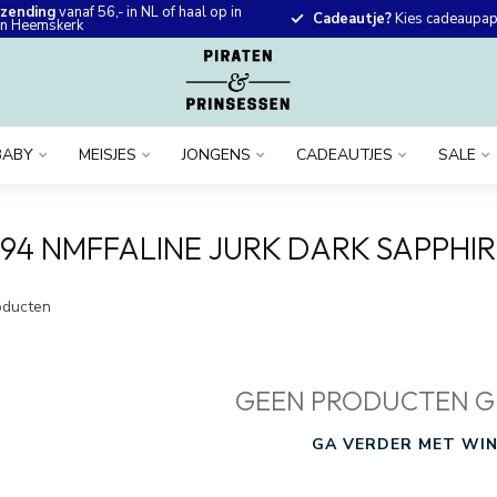
rzending
vanaf 56,- in NL of haal op in
Cadeautje?
Kies cadeaupapi
 in Heemskerk
BABY
MEISJES
JONGENS
CADEAUTJES
SALE
94 NMFFALINE JURK DARK SAPPHIR
ducten
GEEN PRODUCTEN G
GA VERDER MET WIN