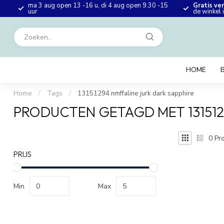
ma 3 aug open 13 -16 u, di 4 aug open 9.30 -15
Gratis ve
en
uur
de winkel
HOME
Home
/
Tags
/
13151294 nmffaline jurk dark sapphire
PRODUCTEN GETAGD MET 131512
0
Pro
PRIJS
Min
Max