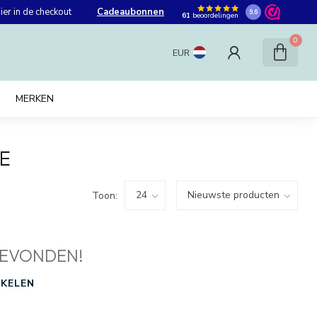
er in de checkout
Cadeaubonnen
9.6
61
beoordelingen
0
EUR
MERKEN
E
Toon:
EVONDEN!
KELEN