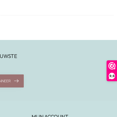
IEUWSTE
9,6
NNEER
MIJN ACCOUNT