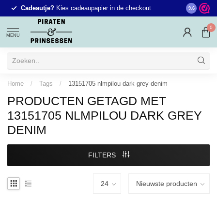
e
Cadeautje?
Kies cadeaupapier in de checkout
9.6
0
MENU
Home
/
Tags
/
13151705 nlmpilou dark grey denim
PRODUCTEN GETAGD MET
13151705 NLMPILOU DARK GREY
DENIM
FILTERS