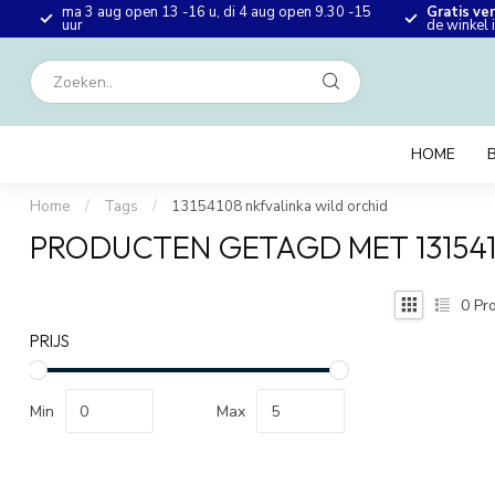
ma 3 aug open 13 -16 u, di 4 aug open 9.30 -15
Gratis ve
en
uur
de winkel
HOME
Home
/
Tags
/
13154108 nkfvalinka wild orchid
PRODUCTEN GETAGD MET 131541
0
Pro
PRIJS
Min
Max