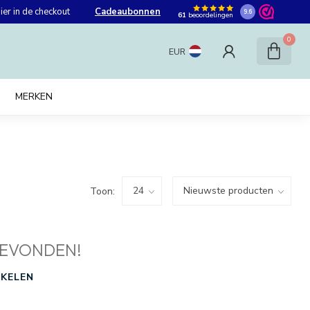
er in de checkout
Cadeaubonnen
9.6
61
beoordelingen
0
EUR
MERKEN
Toon:
EVONDEN!
KELEN