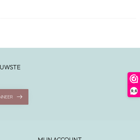
IEUWSTE
9,6
NNEER
MIJN ACCOUNT