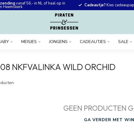
rzending
vanaf 56,- in NL of haal op in
Cadeautje?
Kies cadeaupapi
 in Heemskerk
BABY
MEISJES
JONGENS
CADEAUTJES
SALE
08 NKFVALINKA WILD ORCHID
ducten
GEEN PRODUCTEN G
GA VERDER MET WIN