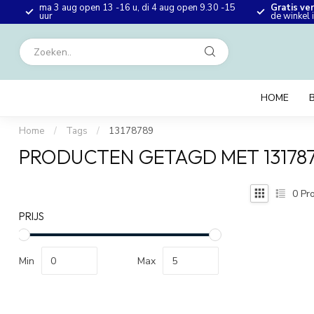
ma 3 aug open 13 -16 u, di 4 aug open 9.30 -15
Gratis ve
en
uur
de winkel
HOME
Home
/
Tags
/
13178789
PRODUCTEN GETAGD MET 13178
0
Pro
PRIJS
Min
Max