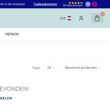
er in de checkout
Cadeaubonnen
9.6
61
beoordelingen
0
EUR
MERKEN
Toon:
EVONDEN!
KELEN