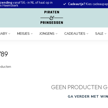
rzending
vanaf 56,- in NL of haal op in
Cadeautje?
Kies cadeaupapi
 in Heemskerk
BABY
MEISJES
JONGENS
CADEAUTJES
SALE
789
ducten
GEEN PRODUCTEN G
GA VERDER MET WIN