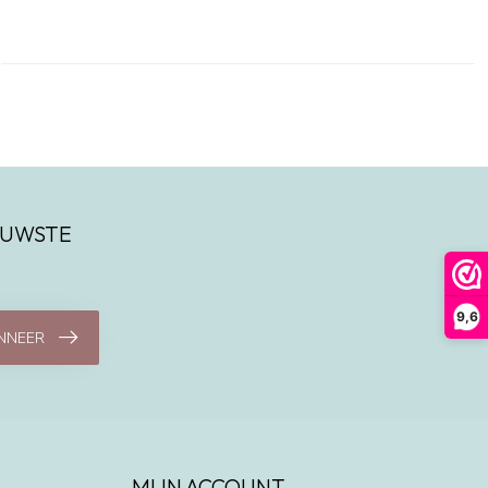
IEUWSTE
9,6
NNEER
MIJN ACCOUNT