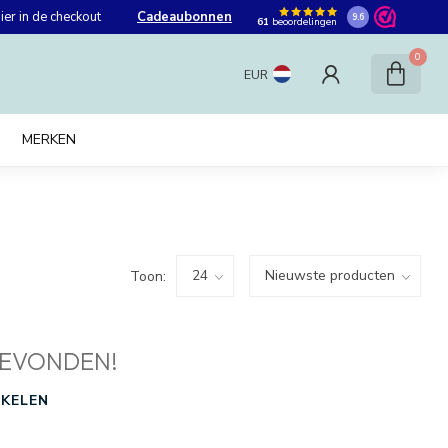
er in de checkout
Cadeaubonnen
9.6
61
beoordelingen
0
EUR
MERKEN
Toon:
EVONDEN!
KELEN