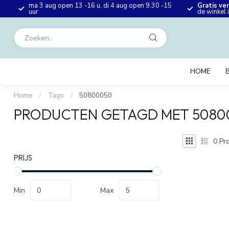
ma 3 aug open 13 -16 u, di 4 aug open 9.30 -15
Gratis ve
en
uur
de winkel
HOME
Home
/
Tags
/
50800050
PRODUCTEN GETAGD MET 5080
0
Pro
PRIJS
Min
Max