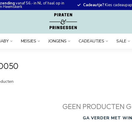
rzending
vanaf 56,- in NL of haal op in
Cadeautje?
Kies cadeaupapi
 in Heemskerk
BABY
MEISJES
JONGENS
CADEAUTJES
SALE
0050
ducten
GEEN PRODUCTEN G
GA VERDER MET WIN