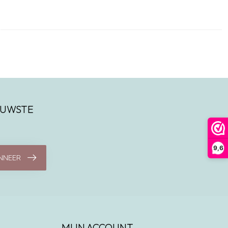
IEUWSTE
9,6
NNEER
MIJN ACCOUNT