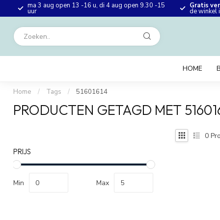
ma 3 aug open 13 -16 u, di 4 aug open 9.30 -15
Gratis ve
en
uur
de winkel
HOME
Home
/
Tags
/
51601614
PRODUCTEN GETAGD MET 51601
0
Pro
PRIJS
Min
Max