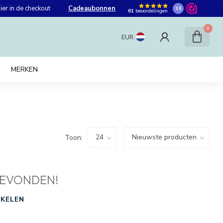
er in de checkout
Cadeaubonnen
9.6
61
beoordelingen
0
EUR
MERKEN
Toon:
EVONDEN!
KELEN