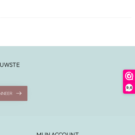
IEUWSTE
9,6
NNEER
MIJN ACCOUNT