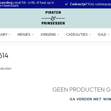
rzending
vanaf 56,- in NL of haal op in
Cadeautje?
Kies cadeaupapi
 in Heemskerk
BABY
MEISJES
JONGENS
CADEAUTJES
SALE
614
ducten
GEEN PRODUCTEN G
GA VERDER MET WIN