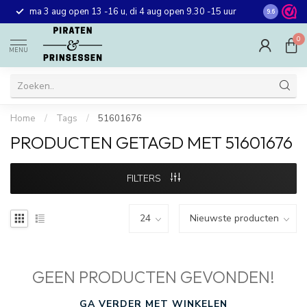
Gratis ver
ma 3 aug open 13 -16 u, di 4 aug open 9.30 -15 uur
9.6
winkel in 
0
MENU
Home
/
Tags
/
51601676
PRODUCTEN GETAGD MET 51601676
FILTERS
GEEN PRODUCTEN GEVONDEN!
GA VERDER MET WINKELEN