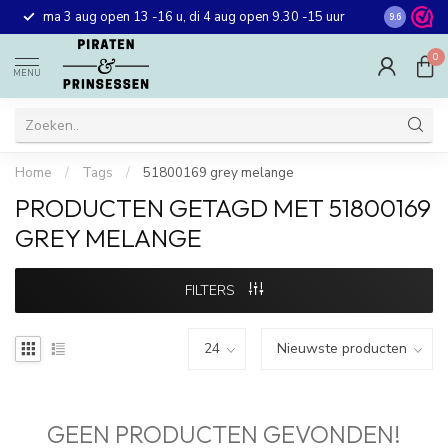
Gratis ver
ma 3 aug open 13 -16 u, di 4 aug open 9.30 -15 uur
9.6
winkel in 
0
MENU
Home
/
Tags
/
51800169 grey melange
PRODUCTEN GETAGD MET 51800169
GREY MELANGE
FILTERS
GEEN PRODUCTEN GEVONDEN!