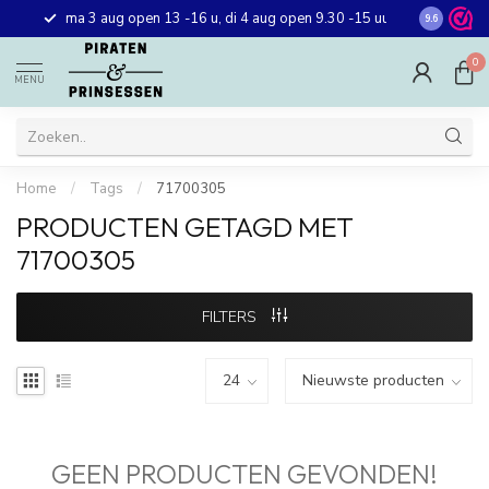
Gratis ver
ma 3 aug open 13 -16 u, di 4 aug open 9.30 -15 uur
9.6
winkel in 
0
MENU
Home
/
Tags
/
71700305
PRODUCTEN GETAGD MET
71700305
FILTERS
GEEN PRODUCTEN GEVONDEN!