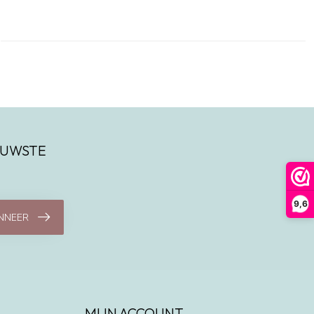
IEUWSTE
9,6
NNEER
MIJN ACCOUNT