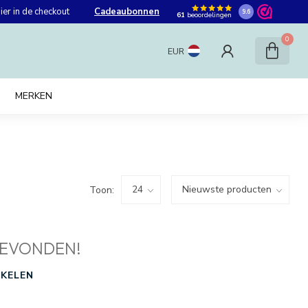
er in de checkout
Cadeaubonnen
9.6
61
beoordelingen
0
EUR
MERKEN
Toon:
EVONDEN!
KELEN