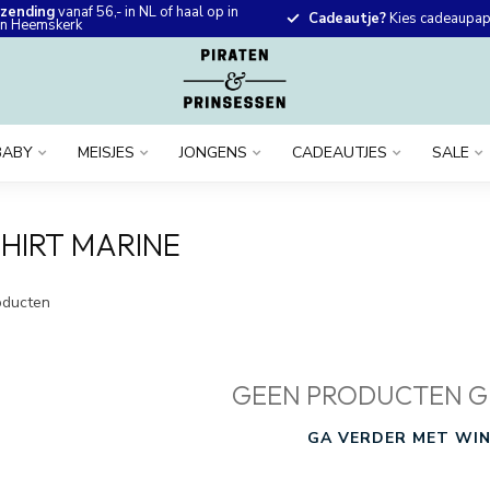
rzending
vanaf 56,- in NL of haal op in
Cadeautje?
Kies cadeaupapi
 in Heemskerk
BABY
MEISJES
JONGENS
CADEAUTJES
SALE
HIRT MARINE
ducten
GEEN PRODUCTEN G
GA VERDER MET WIN