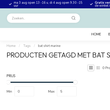
ma 3 aug open 13 -16 u, di 4 aug open 9.30 -15
Gratis ve
en
uur
de winkel
HOME
Home
/
Tags
/
bat shirt marine
PRODUCTEN GETAGD MET BAT S
0
Pro
PRIJS
Min
Max