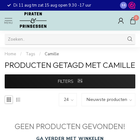
Gratis ver
Di 11 aug tm zat 15 aug open 9.30 -17 uur
9.6
winkel in 
0
MENU
Home
/
Tags
/
Camille
PRODUCTEN GETAGD MET CAMILLE
FILTERS
GEEN PRODUCTEN GEVONDEN!
GA VERDER MET WINKELEN