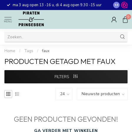
Gratis ver
ma 3 aug open 13 -16 u, di 4 aug open 9.30 -15 uur
9.6
winkel in 
0
MENU
Home
/
Tags
/
faux
PRODUCTEN GETAGD MET FAUX
FILTERS
GEEN PRODUCTEN GEVONDEN!
GA VERDER MET WINKELEN