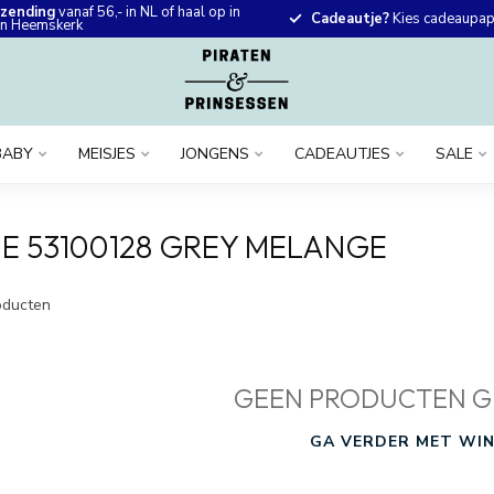
rzending
vanaf 56,- in NL of haal op in
Cadeautje?
Kies cadeaupapi
 in Heemskerk
BABY
MEISJES
JONGENS
CADEAUTJES
SALE
E 53100128 GREY MELANGE
ducten
GEEN PRODUCTEN G
GA VERDER MET WIN