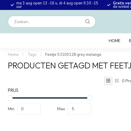
ma 3 aug open 13 -16 u, di 4 aug open 9.30 -15
Gratis ve
en
uur
de winkel
HOME
Home
/
Tags
/
Feetje 53100128 grey melange
PRODUCTEN GETAGD MET FEETJ
0
Pro
PRIJS
Min
Max