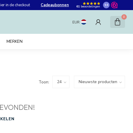
er in de checkout
Cadeaubonnen
9.6
61
beoordelingen
0
EUR
MERKEN
Toon:
EVONDEN!
KELEN