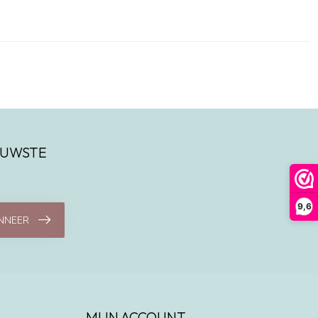
IEUWSTE
9,6
NNEER
MIJN ACCOUNT