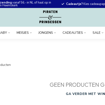
rzending
vanaf 56,- in NL of haal op in
Cadeautje?
Kies cadeaupapi
 in Heemskerk
BABY
MEISJES
JONGENS
CADEAUTJES
SALE
ducten
GEEN PRODUCTEN G
GA VERDER MET WIN