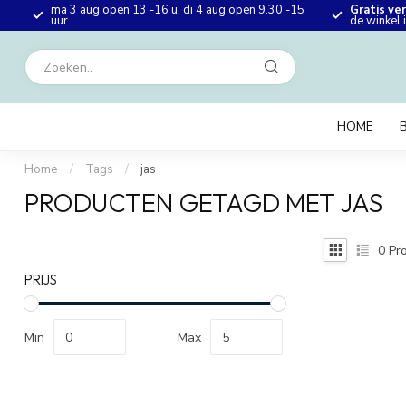
ma 3 aug open 13 -16 u, di 4 aug open 9.30 -15
Gratis ve
en
uur
de winkel
HOME
Home
/
Tags
/
jas
PRODUCTEN GETAGD MET JAS
0
Pro
PRIJS
Min
Max