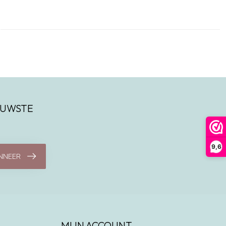
IEUWSTE
9,6
NNEER
MIJN ACCOUNT