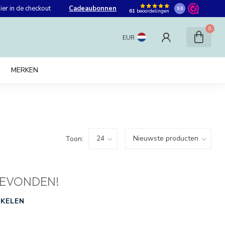
er in de checkout
Cadeaubonnen
9.6
61
beoordelingen
0
EUR
MERKEN
Toon:
EVONDEN!
KELEN