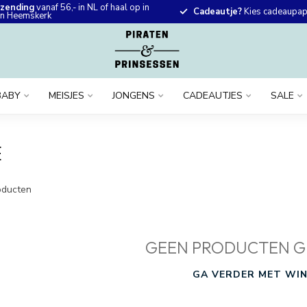
rzending
vanaf 56,- in NL of haal op in
Cadeautje?
Kies cadeaupapi
 in Heemskerk
BABY
MEISJES
JONGENS
CADEAUTJES
SALE
E
ducten
GEEN PRODUCTEN G
GA VERDER MET WIN