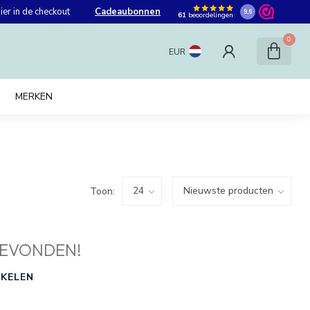
er in de checkout
Cadeaubonnen
9.6
61
beoordelingen
0
EUR
MERKEN
Toon:
EVONDEN!
KELEN