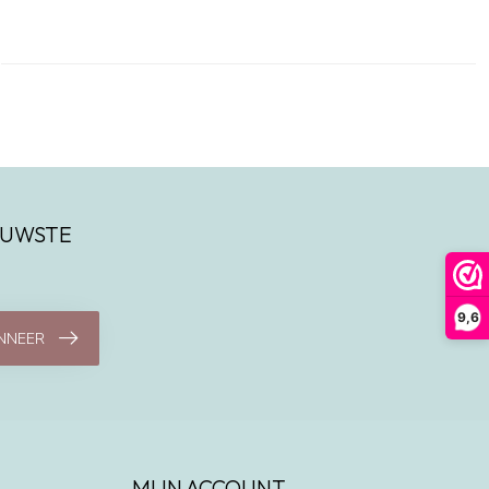
IEUWSTE
9,6
NNEER
MIJN ACCOUNT