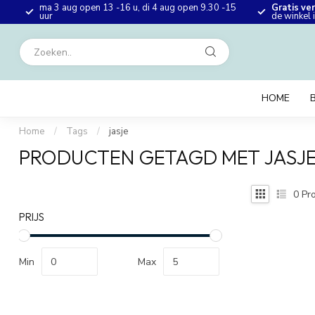
ma 3 aug open 13 -16 u, di 4 aug open 9.30 -15
Gratis ve
en
uur
de winkel
HOME
Home
/
Tags
/
jasje
PRODUCTEN GETAGD MET JASJ
0
Pro
PRIJS
Min
Max