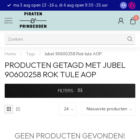
Gratis ver
ma 3 aug open 13 -16 u, di 4 aug open 9.30 -15 uur
9.6
winkel in 
0
MENU
Home
/
Tags
/
Jubel 90600258 Rok tule AOP
PRODUCTEN GETAGD MET JUBEL
90600258 ROK TULE AOP
FILTERS
GEEN PRODUCTEN GEVONDEN!