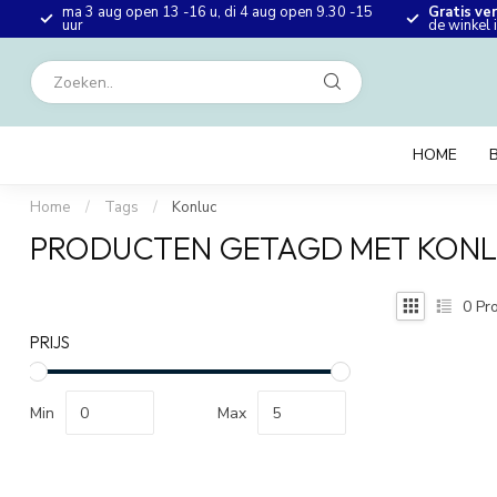
ma 3 aug open 13 -16 u, di 4 aug open 9.30 -15
Gratis ve
en
uur
de winkel
HOME
Home
/
Tags
/
Konluc
PRODUCTEN GETAGD MET KON
0
Pro
PRIJS
Min
Max