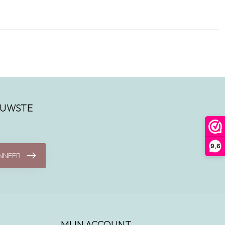
IEUWSTE
9,6
NNEER
MIJN ACCOUNT