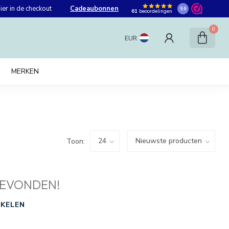
er in de checkout
Cadeaubonnen
9.6
61
beoordelingen
0
EUR
MERKEN
Toon:
EVONDEN!
KELEN