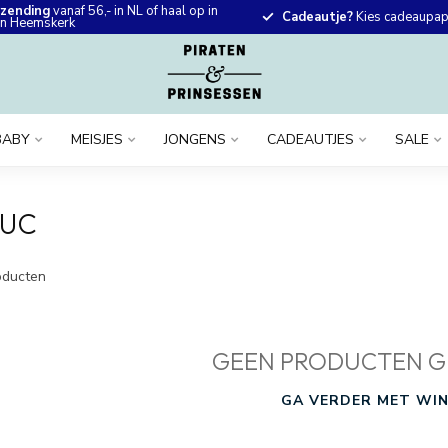
rzending
vanaf 56,- in NL of haal op in
Cadeautje?
Kies cadeaupapi
 in Heemskerk
BABY
MEISJES
JONGENS
CADEAUTJES
SALE
LUC
ducten
GEEN PRODUCTEN G
GA VERDER MET WIN